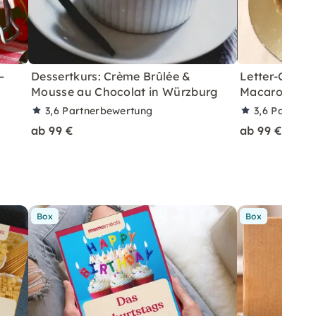
–
Dessertkurs: Crème Brûlée &
Letter-Cake W
Mousse au Chocolat in Würzburg
Macarons be
3,6
Partnerbewertung
3,6
Partner
ab 99 €
ab 99 €
Box
Box