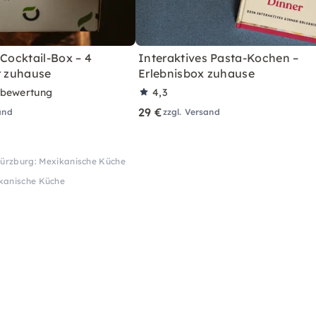
 Cocktail-Box – 4
Interaktives Pasta-Kochen –
r zuhause
Erlebnisbox zuhause
rbewertung
4,3
29 €
and
zzgl. Versand
ürzburg: Mexikanische Küche
kanische Küche