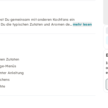
est Du gemeinsam mit anderen Kochfans ein
st Du die typischen Zutaten und Aromen de…
mehr lesen
hen Zutaten
I
nge-Menüs
o
e
nter Anleitung
ochens
hte