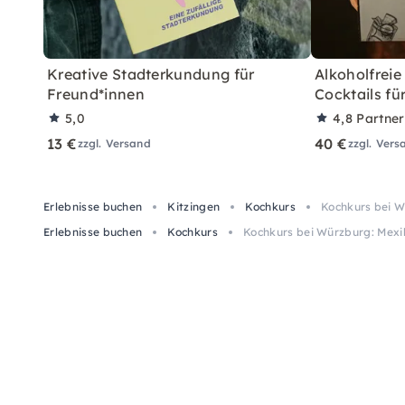
Kreative Stadterkundung für
Alkoholfreie
Freund*innen
Cocktails fü
5,0
4,8
Partne
13 €
40 €
zzgl. Versand
zzgl. Vers
Erlebnisse buchen
Kitzingen
Kochkurs
Kochkurs bei W
Erlebnisse buchen
Kochkurs
Kochkurs bei Würzburg: Mexi