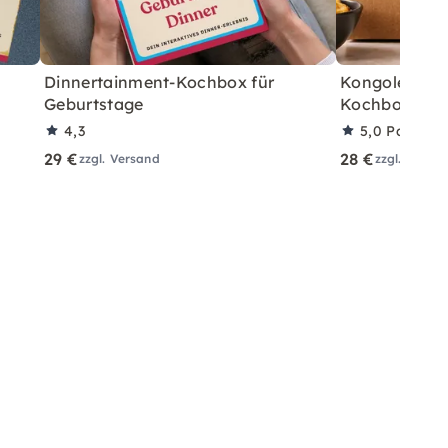
Dinnertainment-Kochbox für
Kongolesisch
Geburtstage
Kochbox für 
4,3
5,0
Partner
29 €
28 €
zzgl. Versand
zzgl. Versa