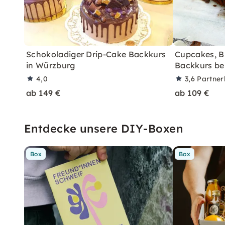
Schokoladiger Drip-Cake Backkurs
Cupcakes, B
in Würzburg
Backkurs be
4,0
3,6
Partne
ab 149 €
ab 109 €
Entdecke unsere DIY-Boxen
Box
Box