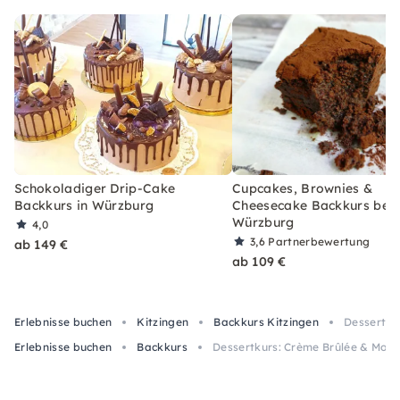
Schokoladiger Drip-Cake
Cupcakes, Brownies &
Backkurs in Würzburg
Cheesecake Backkurs bei
Würzburg
4,0
3,6
Partnerbewertung
ab 149 €
ab 109 €
Erlebnisse buchen
Kitzingen
Backkurs Kitzingen
Dessertku
Erlebnisse buchen
Backkurs
Dessertkurs: Crème Brûlée & Mous