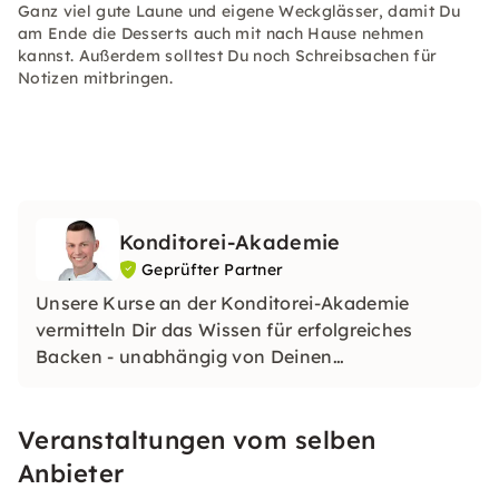
Ganz viel gute Laune und eigene Weckglässer, damit Du
am Ende die Desserts auch mit nach Hause nehmen
kannst. Außerdem solltest Du noch Schreibsachen für
Notizen mitbringen.
Konditorei-Akademie
Geprüfter Partner
Unsere Kurse an der Konditorei-Akademie
vermitteln Dir das Wissen für erfolgreiches
Backen - unabhängig von Deinen
Vorkenntnissen. Alles, was Du brauchst, ist
Interesse. Innere Motivation, unterstützt durch
Veranstaltungen vom selben
Interesse, ist der beste Weg, etwas Neues zu
lernen. Komm jetzt nach Würzburg.
Anbieter