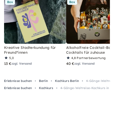
Box
Box
Kreative Stadterkundung für
Alkoholfreie Cocktail-Box
Freund*innen
Cocktails für zuhause
5,0
4,8
Partnerbewertung
13 €
40 €
zzgl. Versand
zzgl. Versand
Erlebnisse buchen
Berlin
Kochkurs Berlin
4-Gänge-Weltreise
Erlebnisse buchen
Kochkurs
4-Gänge-Weltreise-Kochkurs in Ber