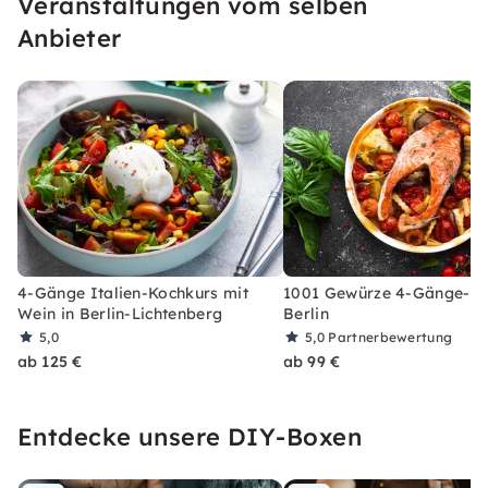
Veranstaltungen vom selben
einem Ort und genieße köstliche Speisen und
besondere Drinks.
Anbieter
4-Gänge Italien-Kochkurs mit
1001 Gewürze 4-Gänge-Me
Wein in Berlin-Lichtenberg
Berlin
5,0
5,0
Partnerbewertung
ab 125 €
ab 99 €
Entdecke unsere DIY-Boxen