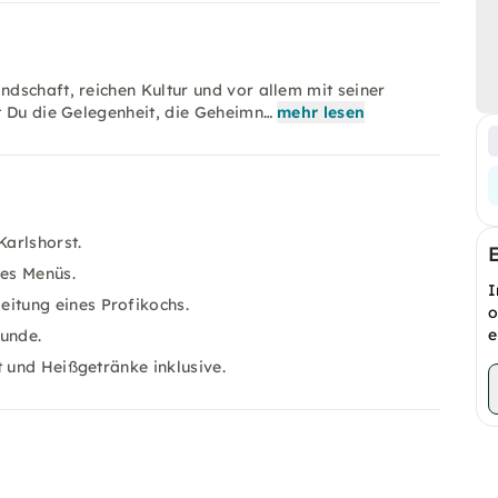
dschaft, reichen Kultur und vor allem mit seiner
t Du die Gelegenheit, die Geheimn…
mehr lesen
arlshorst.
es Menüs.​
I
tung eines Profikochs.​
o
e
unde.​
t und Heißgetränke inklusive.