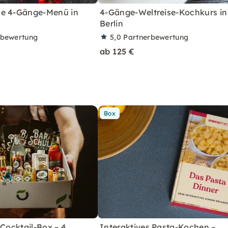
e 4-Gänge-Menü in
4-Gänge-Weltreise-Kochkurs in
Berlin
rbewertung
5,0
Partnerbewertung
ab 125 €
Box
 Cocktail-Box – 4
Interaktives Pasta-Kochen –