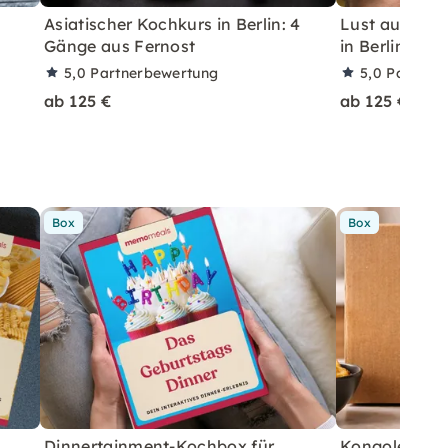
Asiatischer Kochkurs in Berlin: 4
Lust auf Mee
Gänge aus Fernost
in Berlin
5,0
Partnerbewertung
5,0
Partner
ab 125 €
ab 125 €
Box
Box
Dinnertainment-Kochbox für
Kongolesisch