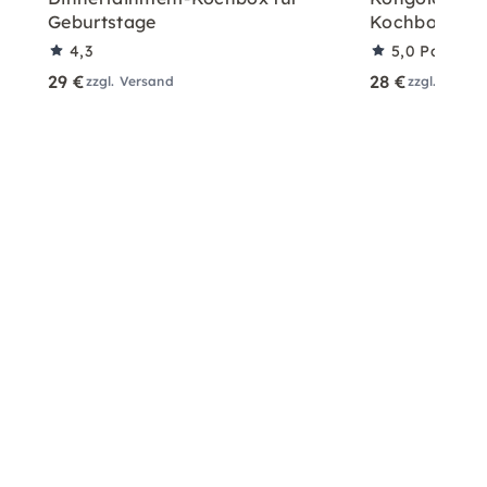
Geburtstage
Kochbox für 
4,3
5,0
Partner
29 €
28 €
zzgl. Versand
zzgl. Versa