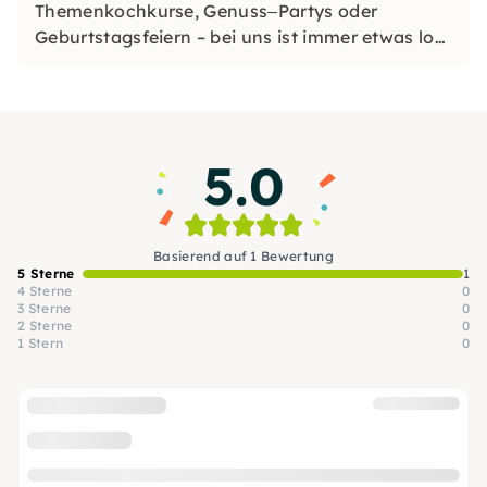
Themenkochkurse, Genuss‒Partys oder
Geburtstagsfeiern – bei uns ist immer etwas los
und Begeisterung ist garantiert.
Entdecke die vielfältige Küche der Welt an
einem Ort und genieße köstliche Speisen und
besondere Drinks.
5.0
Basierend auf 1 Bewertung
5 Sterne
1
4 Sterne
0
3 Sterne
0
2 Sterne
0
1 Stern
0