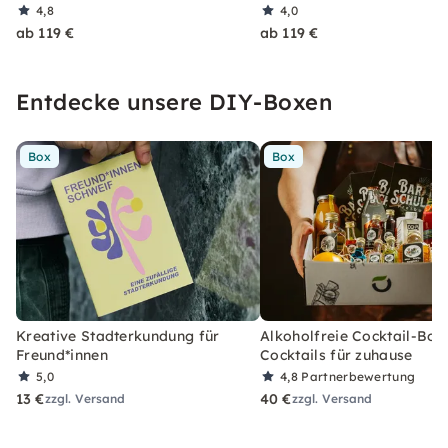
4,8
4,0
ab 119 €
ab 119 €
Entdecke unsere DIY-Boxen
Box
Box
Kreative Stadterkundung für
Alkoholfreie Cocktail-Box
Freund*innen
Cocktails für zuhause
5,0
4,8
Partnerbewertung
13 €
40 €
zzgl. Versand
zzgl. Versand