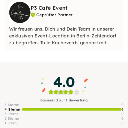
P3 Café Event
Geprüfter Partner
Wir freuen uns, Dich und Dein Team in unserer
exklusiven Event-Location in Berlin-Zehlendorf
zu begrüßen. Tolle Kochevents gepaart mit
Weinproben oder Cocktailkurs – das ist unser
Gebiet.
4.0
Basierend auf 1 Bewertung
5 Sterne
0
4 Sterne
1
3 Sterne
0
2 Sterne
0
1 Stern
0