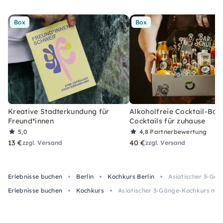
Box
Box
Kreative Stadterkundung für
Alkoholfreie Cocktail-Box
Freund*innen
Cocktails für zuhause
5,0
4,8
Partnerbewertung
13 €
40 €
zzgl. Versand
zzgl. Versand
Erlebnisse buchen
Berlin
Kochkurs Berlin
Asiatischer 3-Gän
Erlebnisse buchen
Kochkurs
Asiatischer 3-Gänge-Kochkurs mit D