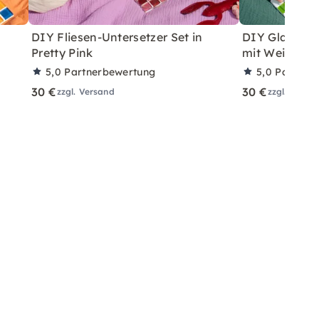
DIY Fliesen-Untersetzer Set in
DIY Glasflies
Pretty Pink
mit Wein – fü
5,0
Partnerbewertung
5,0
Partner
30 €
30 €
zzgl. Versand
zzgl. Versa