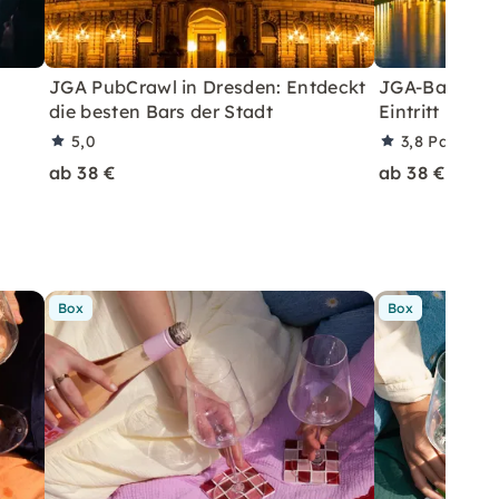
JGA PubCrawl in Dresden: Entdeckt
JGA-Bartour 
die besten Bars der Stadt
Eintritt in F
5,0
3,8
Partner
ab 38 €
ab 38 €
Box
Box