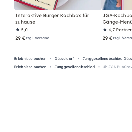
Interaktive Burger Kochbox für
JGA-Kochbox 
zuhause
Gänge-Menü
5,0
4,7
Partne
29 €
29 €
zzgl. Versand
zzgl. Vers
Erlebnisse buchen
Düsseldorf
Junggesellenabschied Düss
Erlebnisse buchen
Junggesellenabschied
4h JGA PubCrawl