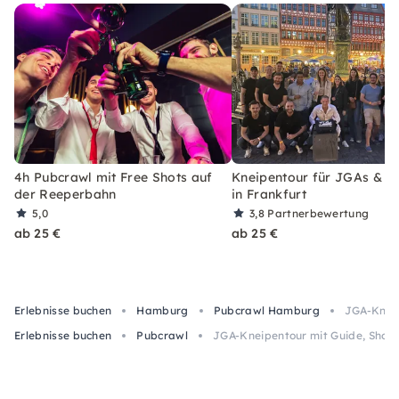
4h Pubcrawl mit Free Shots auf
Kneipentour für JGAs & G
der Reeperbahn
in Frankfurt
5,0
3,8
Partnerbewertung
ab 25 €
ab 25 €
Erlebnisse buchen
Hamburg
Pubcrawl Hamburg
JGA-Kneip
Erlebnisse buchen
Pubcrawl
JGA-Kneipentour mit Guide, Shots