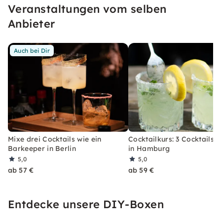
Veranstaltungen vom selben
erleben, welches Du so schnell nicht vergessen
wirst.
Anbieter
Auch bei Dir
Mixe drei Cocktails wie ein
Cocktailkurs: 3 Cocktails 
Barkeeper in Berlin
in Hamburg
5,0
5,0
ab 57 €
ab 59 €
Entdecke unsere DIY-Boxen