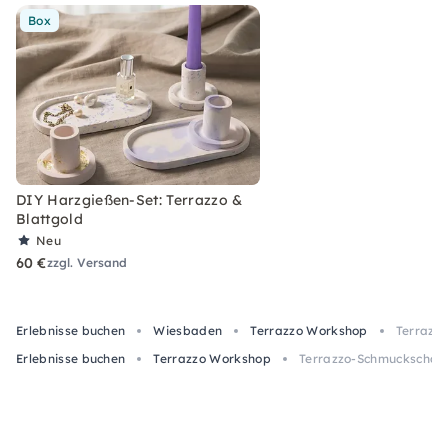
Box
DIY Harzgießen-Set: Terrazzo &
Blattgold
Neu
60 €
zzgl. Versand
Erlebnisse buchen
Wiesbaden
Terrazzo Workshop
Terrazzo
Erlebnisse buchen
Terrazzo Workshop
Terrazzo-Schmuckschale: