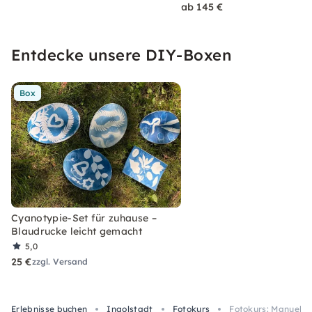
ab 145 €
Entdecke unsere DIY-Boxen
Box
Cyanotypie-Set für zuhause –
Blaudrucke leicht gemacht
5,0
25 €
zzgl. Versand
Erlebnisse buchen
Ingolstadt
Fotokurs
Fotokurs: Manuelle