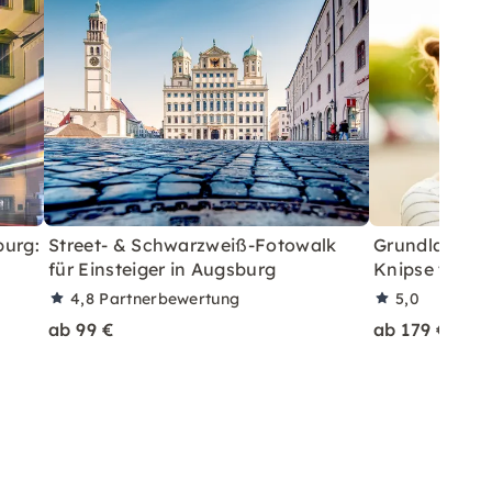
burg:
Street- & Schwarzweiß-Fotowalk
Grundlagen 1 
für Einsteiger in Augsburg
Knipse tolle B
4,8
Partnerbewertung
5,0
ab 99 €
ab 179 €