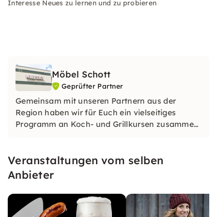
Interesse Neues zu lernen und zu probieren
Möbel Schott
Geprüfter Partner
Gemeinsam mit unseren Partnern aus der
Region haben wir für Euch ein vielseitiges
Programm an Koch- und Grillkursen zusammen
gestellt. Begebt Euch mit uns auf diese
Erlebnisreise in die verführerische Welt der
Veranstaltungen vom selben
Kulinarik.
Anbieter