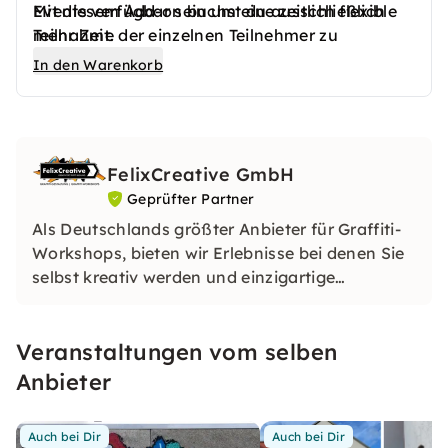
Events verfügbar sein um eine zeitlich flexible
Mit diesem Add-on buchst du ausschließlich
Teilnahme der einzelnen Teilnehmer zu
mehr Zeit.
ermöglichen?
In den Warenkorb
FelixCreative GmbH
Geprüfter Partner
Als Deutschlands größter Anbieter für Graffiti-
Workshops, bieten wir Erlebnisse bei denen Sie
selbst kreativ werden und einzigartige
Kunstwerke gestalten können.
Veranstaltungen vom selben
Anbieter
Auch bei Dir
Auch bei Dir