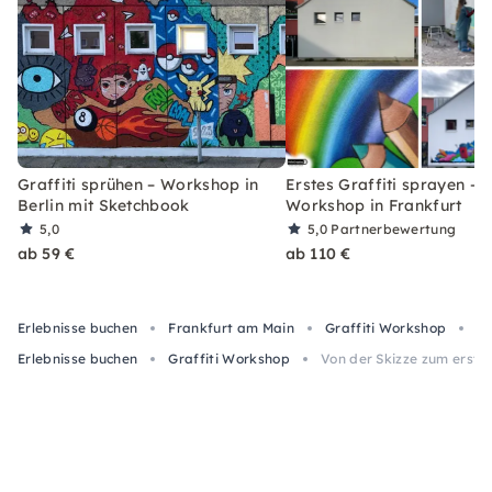
Graffiti sprühen – Workshop in
Erstes Graffiti sprayen –
Berlin mit Sketchbook
Workshop in Frankfurt
5,0
5,0
Partnerbewertung
ab 59 €
ab 110 €
Erlebnisse buchen
Frankfurt am Main
Graffiti Workshop
Vo
Erlebnisse buchen
Graffiti Workshop
Von der Skizze zum ersten