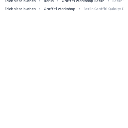
Erlebnisse buchen
Berlin
Graffiti Workshop Berlin
Berlin Gr
Erlebnisse buchen
Graffiti Workshop
Berlin Graffiti Quicky: D