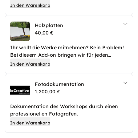
ermöglichen?
In den Warenkorb
Holzplatten
40,00 €
Ihr wollt die Werke mitnehmen? Kein Problem!
Bei diesem Add-on bringen wir für jeden
Teilnehmer eine zweiseitig bemalbare
In den Warenkorb
Holzplatte sowie eine Staffelei zur Nutzung
während des Workshops mit.
Fotodokumentation
1.200,00 €
Dokumentation des Workshops durch einen
professionellen Fotografen.
In den Warenkorb