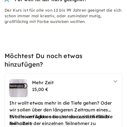
Der Kurs ist für alle von 12 bis 99 Jahren geeignet die sich
schon immer mal kreativ, oder zumindest mutig,
großflächig mit Farbe austoben wollten.
Möchtest Du noch etwas
hinzufügen?
Mehr Zeit
15,00 €
Ihr wollt etwas mehr in die Tiefe gehen? Oder
wir sollen über den längeren Zeitraum eines
Events verfügbar sein um eine zeitlich flexible
Mit diesem Add-on buchst du ausschließlich
Teilnahme der einzelnen Teilnehmer zu
mehr Zeit.