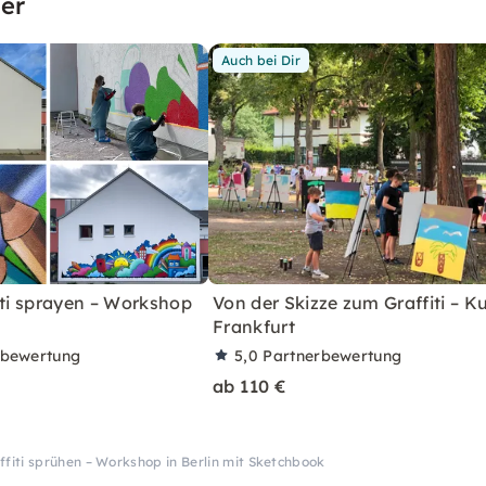
er
Auch bei Dir
iti sprayen – Workshop
Von der Skizze zum Graffiti – Ku
Frankfurt
rbewertung
5,0
Partnerbewertung
ab 110 €
ffiti sprühen – Workshop in Berlin mit Sketchbook