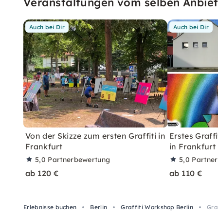
Veranstaltungen vom selben Anbiet
Auch bei Dir
Auch bei Dir
Von der Skizze zum ersten Graffiti in
Erstes Graff
Frankfurt
in Frankfurt
5,0
Partnerbewertung
5,0
Partne
ab 120 €
ab 110 €
Erlebnisse buchen
Berlin
Graffiti Workshop Berlin
Gra