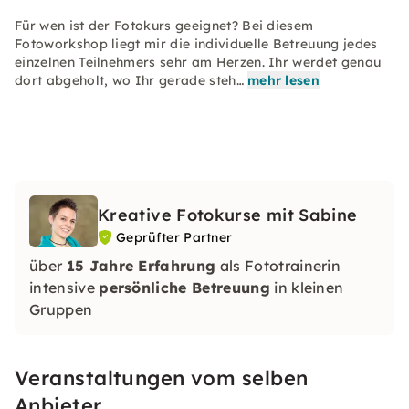
Für wen ist der Fotokurs geeignet? Bei diesem
Fotoworkshop liegt mir die individuelle Betreuung jedes
einzelnen Teilnehmers sehr am Herzen. Ihr werdet genau
dort abgeholt, wo Ihr gerade steh…
mehr lesen
Kreative Fotokurse mit Sabine
Geprüfter Partner
über
15 Jahre Erfahrung
als Fototrainerin
intensive
persönliche Betreuung
in kleinen
Gruppen
viel
frische Inspiration und Tipps
für eure
Bilder
Veranstaltungen vom selben
eine Riesenladung Fotografie-Enthusiasmus :)
Anbieter