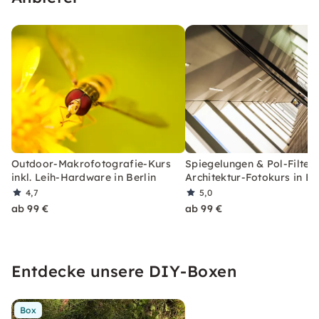
Outdoor-Makrofotografie-Kurs
Spiegelungen & Pol-Filter:
inkl. Leih-Hardware in Berlin
Architektur-Fotokurs in Be
4,7
5,0
ab 99 €
ab 99 €
Entdecke unsere DIY-Boxen
Box