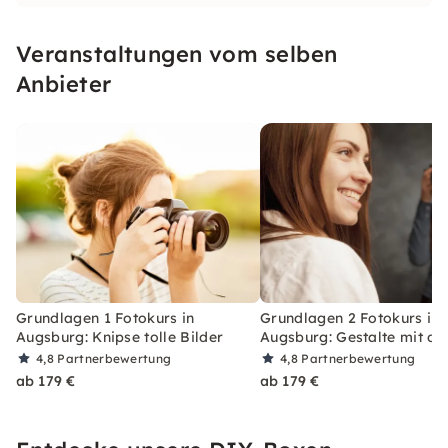
einzigartigen Locations. Lerne, was das
perfekte Bild ausmacht und tauche ein in die
Veranstaltungen vom selben
Welt der Fotografie.
Anbieter
Grundlagen 1 Fotokurs in
Grundlagen 2 Fotokurs in
Augsburg: Knipse tolle Bilder
Augsburg: Gestalte mit de
4,8
Partnerbewertung
4,8
Partnerbewertung
ab 179 €
ab 179 €