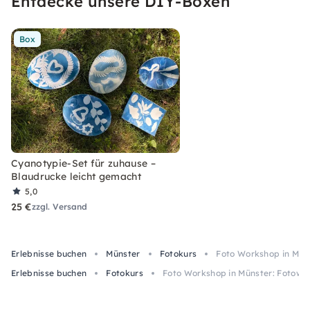
Entdecke unsere DIY-Boxen
Box
Cyanotypie-Set für zuhause –
Blaudrucke leicht gemacht
5,0
25 €
zzgl. Versand
Erlebnisse buchen
Münster
Fotokurs
Foto Workshop in Mün
Erlebnisse buchen
Fotokurs
Foto Workshop in Münster: Fotowa