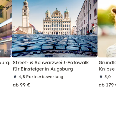
burg:
Street- & Schwarzweiß-Fotowalk
Grundlagen 1 
für Einsteiger in Augsburg
Knipse tolle B
4,8
Partnerbewertung
5,0
ab 99 €
ab 179 €