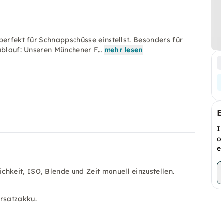
perfekt für Schnappschüsse einstellst. Besonders für
sablauf: Unseren Münchener F…
mehr lesen
I
o
e
hkeit, ISO, Blende und Zeit manuell einzustellen.
Ersatzakku.