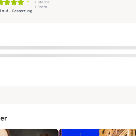
2 Sterne
1 Stern
d auf 1 Bewertung
er