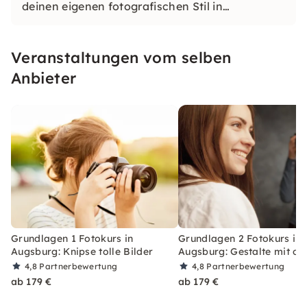
deinen eigenen fotografischen Stil in
einzigartigen Locations. Lerne, was das
perfekte Bild ausmacht und tauche ein in die
Veranstaltungen vom selben
Welt der Fotografie.
Anbieter
Grundlagen 1 Fotokurs in
Grundlagen 2 Fotokurs in
Augsburg: Knipse tolle Bilder
Augsburg: Gestalte mit de
4,8
Partnerbewertung
4,8
Partnerbewertung
ab 179 €
ab 179 €