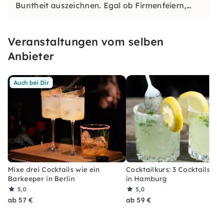
Buntheit auszeichnen. Egal ob Firmenfeiern,
JGAs oder Dein bevorstehender Geburtstag: Mit
unseren konfetti Klassikern wirst Du ein Event
Veranstaltungen vom selben
erleben, welches Du so schnell nicht vergessen
wirst.
Anbieter
Auch bei Dir
Mixe drei Cocktails wie ein
Cocktailkurs: 3 Cocktails 
Barkeeper in Berlin
in Hamburg
5,0
5,0
ab 57 €
ab 59 €