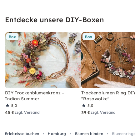
Entdecke unsere DIY-Boxen
Box
Box
DIY Trockenblumenkranz –
Trockenblumen Ring DIY-
Indian Summer
"Rosawolke"
5,0
5,0
45 €
39 €
zzgl. Versand
zzgl. Versand
Erlebnisse buchen
Hamburg
Blumen binden
Blumenringe b