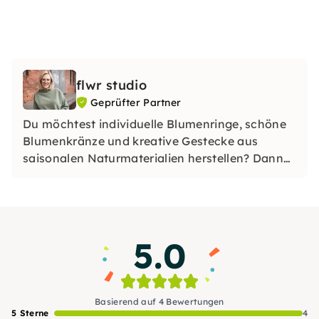
flwr studio
Geprüfter Partner
Du möchtest individuelle Blumenringe, schöne
Blumenkränze und kreative Gestecke aus
saisonalen Naturmaterialien herstellen? Dann
buche hier deinen Workshop. Die Workshops
sind eine tolle Geschenkidee und können auch
als private Veranstaltung gebucht werden. Ich
freue mich auf Dich!
5.0
Basierend auf 4 Bewertungen
5 Sterne
4