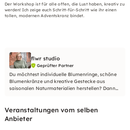
Der Workshop ist für alle offen, die Lust haben, kreativ zu
werden! Ich zeige euch Schritt-für-Schritt wie ihr einen
tollen, modernen Adventskranz bindet.
flwr studio
Geprüfter Partner
Du möchtest individuelle Blumenringe, schöne
Blumenkränze und kreative Gestecke aus
saisonalen Naturmaterialien herstellen? Dann
buche hier deinen Workshop. Die Workshops
sind eine tolle Geschenkidee und können auch
Veranstaltungen vom selben
als private Veranstaltung gebucht werden. Ich
freue mich auf Dich!
Anbieter