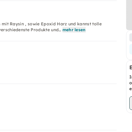
en mit Raysin , sowie Epoxid Harz und kannst tolle
 verschiedenste Produkte und…
mehr lesen
I
o
e