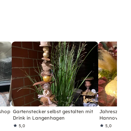
kshop
Gartenstecker selbst gestalten mit
Jahreszeiten
Drink in Langenhagen
Hannover
5,0
5,0