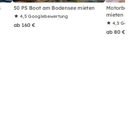
m
50 PS Boot am Bodensee mieten
Motorboot 2 S
mieten – Ins
4,5
Googlebewertung
4,5
Googleb
ab 160 €
ab 80 €