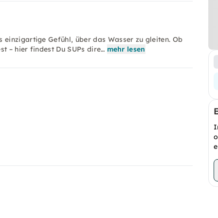
einzigartige Gefühl, über das Wasser zu gleiten. Ob
st – hier findest Du SUPs dire…
mehr lesen
I
o
e