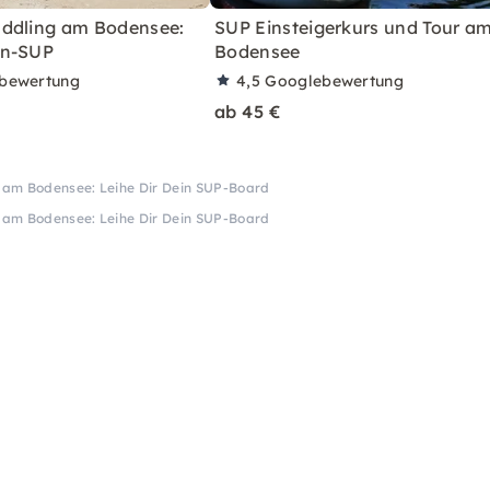
ddling am Bodensee:
SUP Einsteigerkurs und Tour a
en-SUP
Bodensee
bewertung
4,5
Googlebewertung
ab 45 €
 am Bodensee: Leihe Dir Dein SUP-Board
 am Bodensee: Leihe Dir Dein SUP-Board