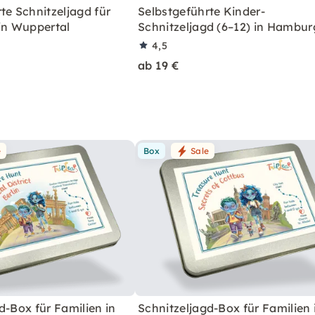
te Schnitzeljagd für
Selbstgeführte Kinder-
in Wuppertal
Schnitzeljagd (6–12) in Hambur
4,5
ab 19 €
e
Box
Sale
d-Box für Familien in
Schnitzeljagd-Box für Familien 