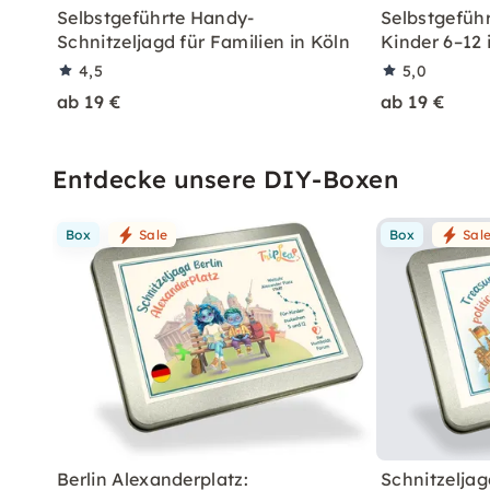
Selbstgeführte Handy-
Selbstgeführ
Schnitzeljagd für Familien in Köln
Kinder 6–12 
4,5
5,0
ab 19 €
ab 19 €
Entdecke unsere DIY-Boxen
Box
Sale
Box
Sal
Berlin Alexanderplatz:
Schnitzeljag