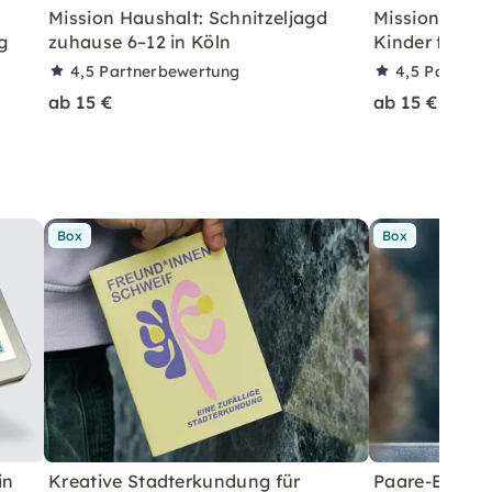
Mission Haushalt: Schnitzeljagd
Mission Haush
g
zuhause 6–12 in Köln
Kinder für Z
4,5
Partnerbewertung
4,5
Partner
ab 15 €
ab 15 €
Box
Box
in
Kreative Stadterkundung für
Paare-Erkund