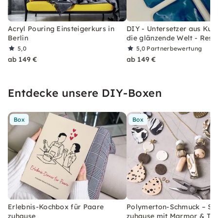
Acryl Pouring Einsteigerkurs in
DIY - Untersetzer aus Kun
Berlin
die glänzende Welt - Resi
5,0
5,0
Partnerbewertung
ab 149 €
ab 149 €
Entdecke unsere DIY-Boxen
Box
Box
Erlebnis-Kochbox für Paare
Polymerton-Schmuck – Set
zuhause
zuhause mit Marmor & Ter