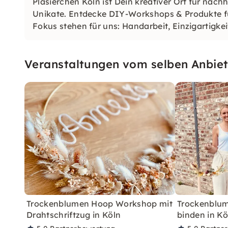
Pläsierchen Köln ist Dein kreativer Ort für nac
Unikate. Entdecke DIY-Workshops & Produkte 
Fokus stehen für uns: Handarbeit, Einzigartigk
am Kreativen!
Veranstaltungen vom selben Anbiet
Trockenblumen Hoop Workshop mit
Trockenblu
Drahtschriftzug in Köln
binden in Kö