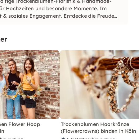
hhaltige Trockenblumen-Floristik & Handmade-
für Hochzeiten und besondere Momente. Im
eit & soziales Engagement. Entdecke die Freude
er
men Flower Hoop
Trockenblumen Haarkränze
ln
(Flowercrowns) binden in Köln