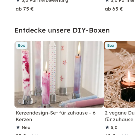
5,0
Partnerbewertung
5,0
Partne
ab 75 €
ab 65 €
Entdecke unsere DIY-Boxen
Box
Box
Kerzendesign-Set für zuhause – 6
2 vegane Du
Kerzen
für zuhause
Neu
5,0