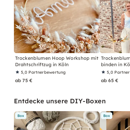
Trockenblumen Hoop Workshop mit
Trockenblu
Drahtschriftzug in Köln
binden in Kö
5,0
Partnerbewertung
5,0
Partne
ab 75 €
ab 65 €
Entdecke unsere DIY-Boxen
Box
Box