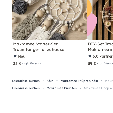
Makramee Starter-Set:
DIY-Set Tro
Traumfänger für zuhause
Makramee in
Neu
5,0
Partne
33 €
39 €
zzgl. Versand
zzgl. Vers
Erlebnisse buchen
Köln
Makramee knüpfen Köln
Makr
Erlebnisse buchen
Makramee knüpfen
Makramee Hoops/T