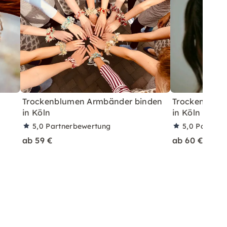
Trockenblumen Armbänder binden
Trockenblum
in Köln
in Köln
5,0
Partnerbewertung
5,0
Partner
ab 59 €
ab 60 €