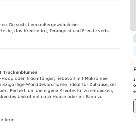
men: Du suchst ein außergewöhnliches
ste, das Kreativität, Teamgeist und Freude verb…
t Trockenblumen
o-Hoop oder Traumfänger, liebevoll mit Makramee
I
einzigartige Wanddekorationen, ideal für Zuhause, als
o
en. Perfekt, um die eigene Kreativität zu entdecken,
e
ckendes Unikat mit nach Hause oder ins Büro zu
eiterin