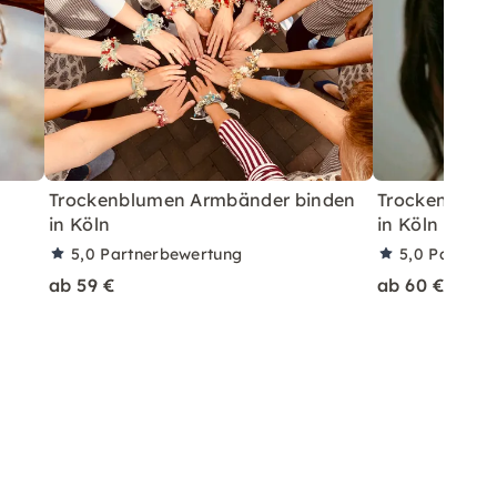
Trockenblumen Armbänder binden
Trockenblum
in Köln
in Köln
5,0
Partnerbewertung
5,0
Partner
ab 59 €
ab 60 €