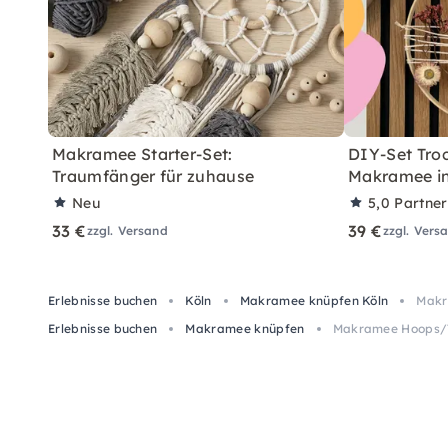
Makramee Starter-Set:
DIY-Set Tro
Traumfänger für zuhause
Makramee in
Neu
5,0
Partne
33 €
39 €
zzgl. Versand
zzgl. Vers
Erlebnisse buchen
Köln
Makramee knüpfen Köln
Makr
Erlebnisse buchen
Makramee knüpfen
Makramee Hoops/T