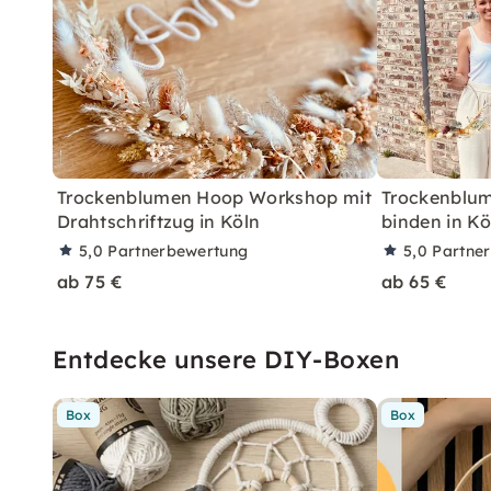
Trockenblumen Hoop Workshop mit
Trockenblu
Drahtschriftzug in Köln
binden in Kö
5,0
Partnerbewertung
5,0
Partne
ab 75 €
ab 65 €
Entdecke unsere DIY-Boxen
Box
Box