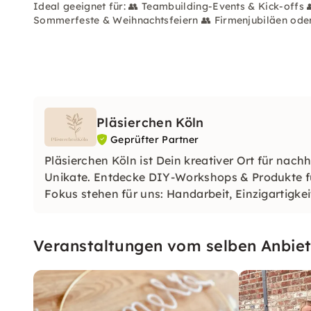
Ideal geeignet für: 👥 Teambuilding-Events & Kick-offs 
Sommerfeste & Weihnachtsfeiern 👥 Firmenjubiläen oder
Pläsierchen Köln
Geprüfter Partner
Pläsierchen Köln ist Dein kreativer Ort für nac
Unikate. Entdecke DIY-Workshops & Produkte 
Fokus stehen für uns: Handarbeit, Einzigartigk
am Kreativen!
Veranstaltungen vom selben Anbiet