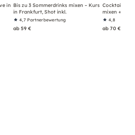
ve in
Bis zu 3 Sommerdrinks mixen – Kurs
Cocktailkurs: 
in Frankfurt, Shot inkl.
mixen + Shot 
4,7
Partnerbewertung
4,8
ab 59 €
ab 70 €