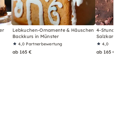
er
Lebkuchen-Ornamente & Häuschen
4-Stunden Pr
Backkurs in Münster
Salzkaramell
4,0
Partnerbewertung
4,0
ab 165 €
ab 165 €