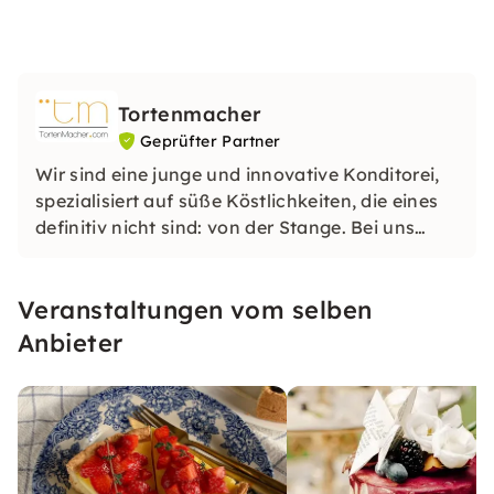
Tortenmacher
Geprüfter Partner
Wir sind eine junge und innovative Konditorei,
spezialisiert auf süße Köstlichkeiten, die eines
definitiv nicht sind: von der Stange. Bei uns
entstehen Torten, Cookies und dekorative
Sweets allesamt von Hand und in
Veranstaltungen vom selben
Meisterqualität.
Anbieter