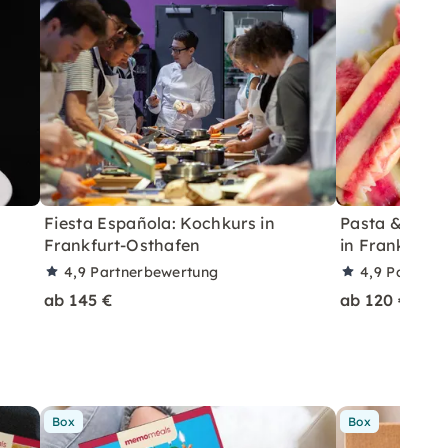
Fiesta Española: Kochkurs in
Pasta & Sauc
Frankfurt-Osthafen
in Frankfurt
4,9
Partnerbewertung
4,9
Partner
ab 145 €
ab 120 €
Box
Box