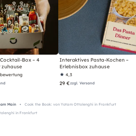
 Cocktail-Box – 4
Interaktives Pasta-Kochen –
r zuhause
Erlebnisbox zuhause
rbewertung
4,3
29 €
and
zzgl. Versand
 am Main
Cook the Book: von Yotam Ottolenghi in Frankfurt
olenghi in Frankfurt