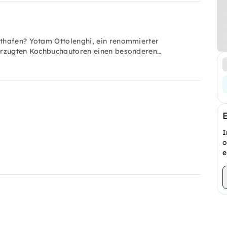
thafen? Yotam Ottolenghi, ein renommierter
vorzugten Kochbuchautoren einen besonderen…
I
o
e