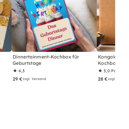
Dinnertainment-Kochbox für
Kongolesisch
Geburtstage
Kochbox für 
4,3
5,0
Partner
29 €
28 €
zzgl. Versand
zzgl. Versa