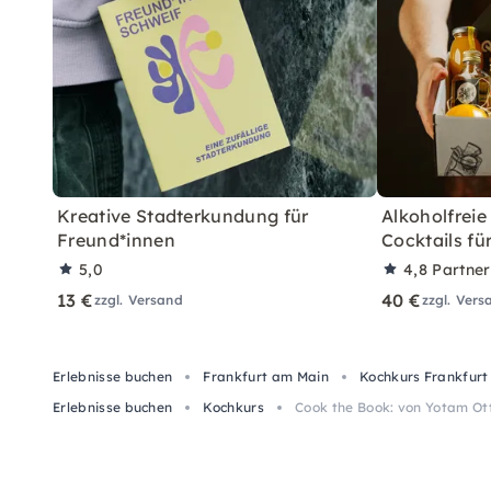
Kreative Stadterkundung für
Alkoholfreie
Freund*innen
Cocktails fü
5,0
4,8
Partne
13 €
40 €
zzgl. Versand
zzgl. Vers
Erlebnisse buchen
Frankfurt am Main
Kochkurs Frankfurt
Erlebnisse buchen
Kochkurs
Cook the Book: von Yotam Ott