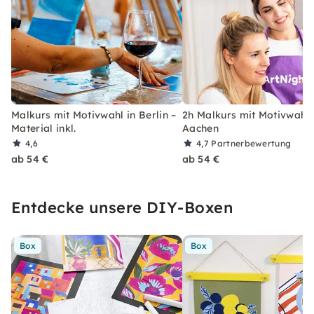
Malkurs mit Motivwahl in Berlin –
2h Malkurs mit Motivwahl 
Material inkl.
Aachen
4,6
4,7
Partnerbewertung
ab 54 €
ab 54 €
Entdecke unsere DIY-Boxen
Box
Box