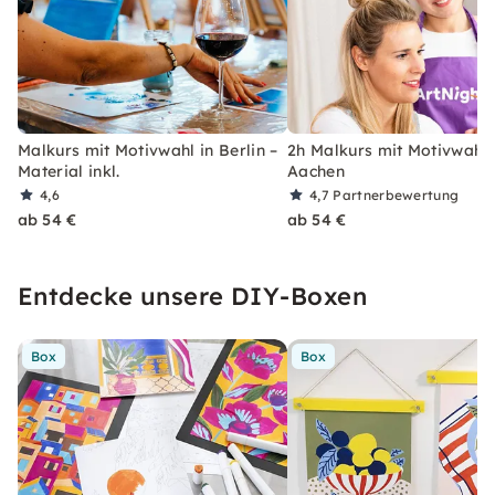
Malkurs mit Motivwahl in Berlin –
2h Malkurs mit Motivwahl 
Material inkl.
Aachen
4,6
4,7
Partnerbewertung
ab 54 €
ab 54 €
Entdecke unsere DIY-Boxen
Box
Box