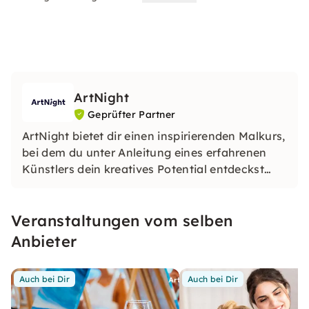
ArtNight
Geprüfter Partner
ArtNight bietet dir einen inspirierenden Malkurs,
bei dem du unter Anleitung eines erfahrenen
Künstlers dein kreatives Potential entdeckst
und am Ende stolz dein eigenes Kunstwerk in
den Händen hältst – ein buntes Erlebnis für
Veranstaltungen vom selben
jedermann, ob Anfänger oder Fortgeschrittener.
Anbieter
Auch bei Dir
Auch bei Dir