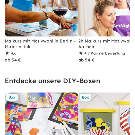
Malkurs mit Motivwahl in Berlin –
2h Malkurs mit Motivwahl 
Material inkl.
Aachen
4,6
4,7
Partnerbewertung
ab 54 €
ab 54 €
Entdecke unsere DIY-Boxen
Box
Box