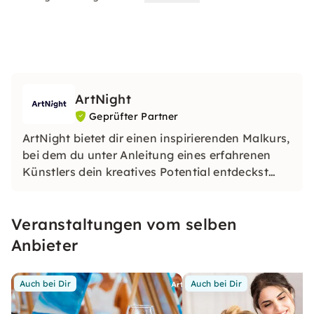
ArtNight
Geprüfter Partner
ArtNight bietet dir einen inspirierenden Malkurs,
bei dem du unter Anleitung eines erfahrenen
Künstlers dein kreatives Potential entdeckst
und am Ende stolz dein eigenes Kunstwerk in
den Händen hältst – ein buntes Erlebnis für
Veranstaltungen vom selben
jedermann, ob Anfänger oder Fortgeschrittener.
Anbieter
Auch bei Dir
Auch bei Dir