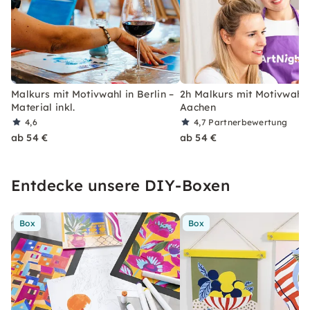
Malkurs mit Motivwahl in Berlin –
2h Malkurs mit Motivwahl 
Material inkl.
Aachen
4,6
4,7
Partnerbewertung
ab 54 €
ab 54 €
Entdecke unsere DIY-Boxen
Box
Box