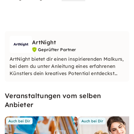
ArtNight
Geprüfter Partner
ArtNight bietet dir einen inspirierenden Malkurs,
bei dem du unter Anleitung eines erfahrenen
Künstlers dein kreatives Potential entdeckst
und am Ende stolz dein eigenes Kunstwerk in
den Händen hältst – ein buntes Erlebnis für
Veranstaltungen vom selben
jedermann, ob Anfänger oder Fortgeschrittener.
Anbieter
Auch bei Dir
Auch bei Dir