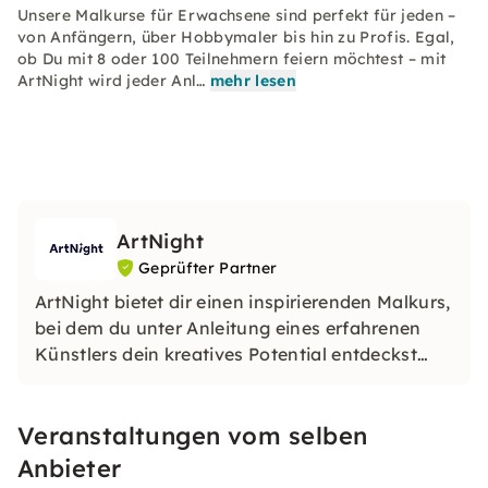
Unsere Malkurse für Erwachsene sind perfekt für jeden –
von Anfängern, über Hobbymaler bis hin zu Profis. Egal,
ob Du mit 8 oder 100 Teilnehmern feiern möchtest – mit
ArtNight wird jeder Anl…
mehr lesen
ArtNight
Geprüfter Partner
ArtNight bietet dir einen inspirierenden Malkurs,
bei dem du unter Anleitung eines erfahrenen
Künstlers dein kreatives Potential entdeckst
und am Ende stolz dein eigenes Kunstwerk in
den Händen hältst – ein buntes Erlebnis für
Veranstaltungen vom selben
jedermann, ob Anfänger oder Fortgeschrittener.
Anbieter