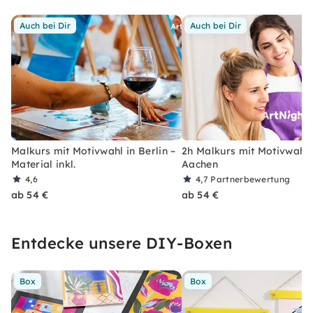
Auch bei Dir
Auch bei Dir
Malkurs mit Motivwahl in Berlin –
2h Malkurs mit Motivwahl 
Material inkl.
Aachen
4,6
4,7
Partnerbewertung
ab 54 €
ab 54 €
Entdecke unsere DIY-Boxen
Box
Box