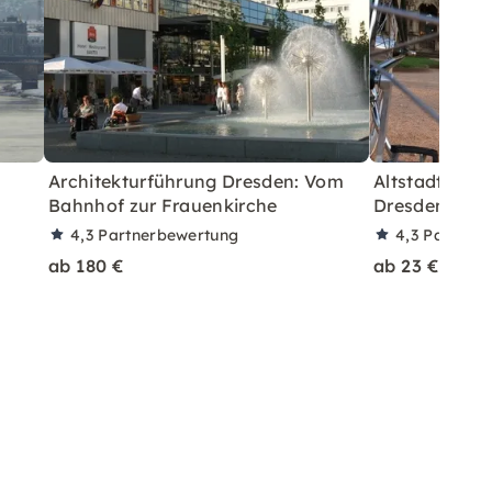
Architekturführung Dresden: Vom
Altstadt–Bla
Bahnhof zur Frauenkirche
Dresden mit 
4,3
Partnerbewertung
4,3
Partner
ab 180 €
ab 23 €