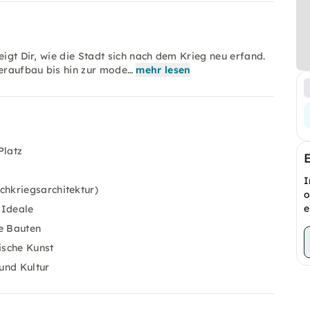
eigt Dir, wie die Stadt sich nach dem Krieg neu erfand.
eraufbau bis hin zur mode…
mehr lesen
Platz
I
hkriegsarchitektur)
o
e
 Ideale
e Bauten
ische Kunst
und Kultur