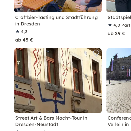
Craftbier-Tasting und Stadtführung
Stadtspie
in Dresden
4,0
Part
4,3
ab 29 €
ab 45 €
Street Art & Bars Nacht-Tour in
Conferenc
Dresden-Neustadt
Verleih in