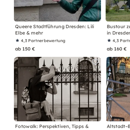
Queere Stadtführung Dresden: Lili
Bustour z
Elbe & mehr
in Dresde
4,3
Partnerbewertung
4,3
Part
ab 150 €
ab 160 €
Fotowalk: Perspektiven, Tipps &
Altstadt–