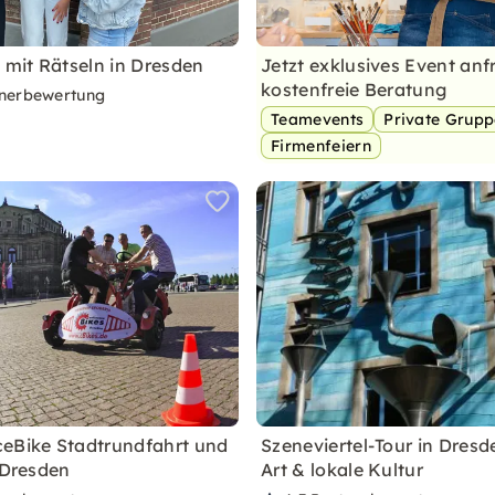
l mit Rätseln in Dresden
Jetzt exklusives Event anf
kostenfreie Beratung
nerbewertung
Teamevents
Private Grup
Firmenfeiern
eBike Stadtrundfahrt und
Szeneviertel-Tour in Dresd
 Dresden
Art & lokale Kultur