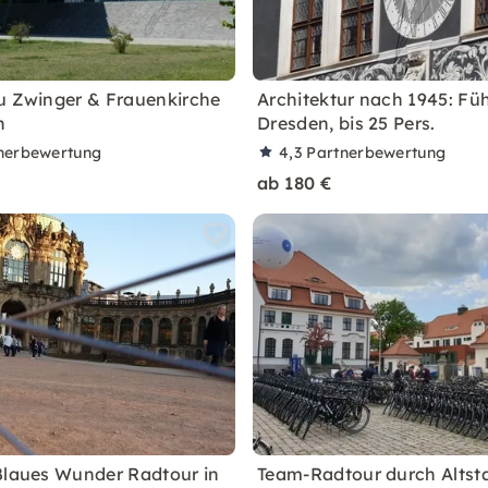
u Zwinger & Frauenkirche
Architektur nach 1945: Fü
n
Dresden, bis 25 Pers.
nerbewertung
4,3
Partnerbewertung
ab 180 €
Blaues Wunder Radtour in
Team-Radtour durch Altst