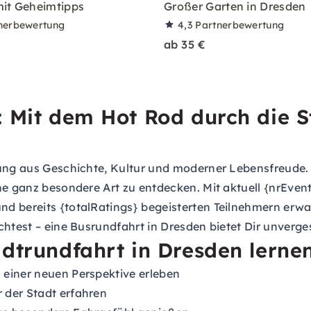
it Geheimtipps
Großer Garten in Dresden
nerbewertung
4,3
Partnerbewertung
ab 35 €
: Mit dem Hot Rod durch die S
ung aus Geschichte, Kultur und moderner Lebensfreude. E
ine ganz besondere Art zu entdecken. Mit aktuell {nrEve
d bereits {totalRatings} begeisterten Teilnehmern erwar
öchtest – eine Busrundfahrt in Dresden bietet Dir unver
adtrundfahrt in Dresden lerne
 einer neuen Perspektive erleben
 der Stadt erfahren