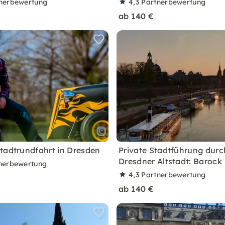
nerbewertung
4,3
Partnerbewertung
ab 140 €
tadtrundfahrt in Dresden
Private Stadtführung durc
Dresdner Altstadt: Barock
nerbewertung
4,3
Partnerbewertung
ab 140 €