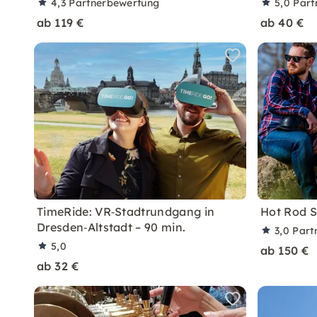
4,3
Partnerbewertung
5,0
Part
ab 119 €
ab 40 €
TimeRide: VR‑Stadtrundgang in
Hot Rod S
Dresden‑Altstadt – 90 min.
3,0
Part
5,0
ab 150 €
ab 32 €