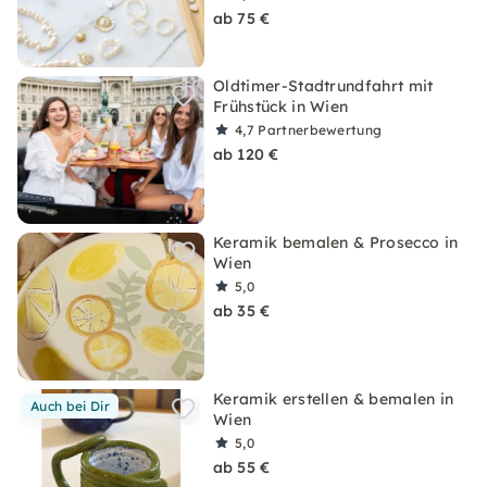
ab 75 €
Oldtimer-Stadtrundfahrt mit
Frühstück in Wien
4,7
Partnerbewertung
ab 120 €
Keramik bemalen & Prosecco in
Wien
5,0
ab 35 €
Keramik erstellen & bemalen in
Auch bei Dir
Wien
5,0
ab 55 €