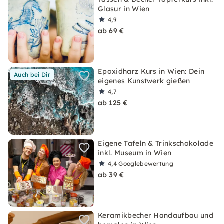
Glasur in Wien
4,9
ab 69 €
Epoxidharz Kurs in Wien: Dein
Auch bei Dir
eigenes Kunstwerk gießen
4,7
ab 125 €
Eigene Tafeln & Trinkschokolade
inkl. Museum in Wien
4,4
Googlebewertung
ab 39 €
Keramikbecher Handaufbau und