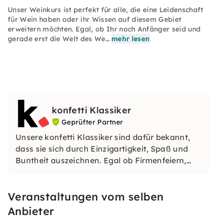
Unser Weinkurs ist perfekt für alle, die eine Leidenschaft
für Wein haben oder ihr Wissen auf diesem Gebiet
erweitern möchten. Egal, ob Ihr noch Anfänger seid und
gerade erst die Welt des We…
mehr lesen
konfetti Klassiker
Geprüfter Partner
Unsere konfetti Klassiker sind dafür bekannt,
dass sie sich durch Einzigartigkeit, Spaß und
Buntheit auszeichnen. Egal ob Firmenfeiern,
JGAs oder Dein bevorstehender Geburtstag: Mit
unseren konfetti Klassikern wirst Du ein Event
Veranstaltungen vom selben
erleben, welches Du so schnell nicht vergessen
wirst.
Anbieter