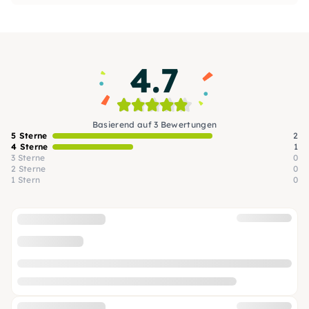
die uns selbst motivieren, das zu tun, was wir
tun:
DOING SOMETHING GREAT
.
4.7
Basierend auf 3 Bewertungen
5 Sterne
2
4 Sterne
1
3 Sterne
0
2 Sterne
0
1 Stern
0