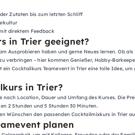
n
der Zutaten bis zum letzten Schliff
rkultur
 mit direktem Feedback
s in Trier geeignet?
 Spaß am Ausprobieren haben und gerne Neues lernen. Ob a
 zu verbringen – hier kommen Genießer, Hobby-Barkeepe
 ein Cocktailkurs Teamevent in Trier eine tolle Idee, u
lkurs in Trier?
en je nach Location, Dauer und Umfang des Kurses. Die Pr
hen 2 Stunden und 5 Stunden 30 Minuten.
n Wünschen den passenden Cocktailmixkurs in Trier a
Teamevent planen
kte Gelegenheit, um mit Kollegen, Freunden oder der Fam