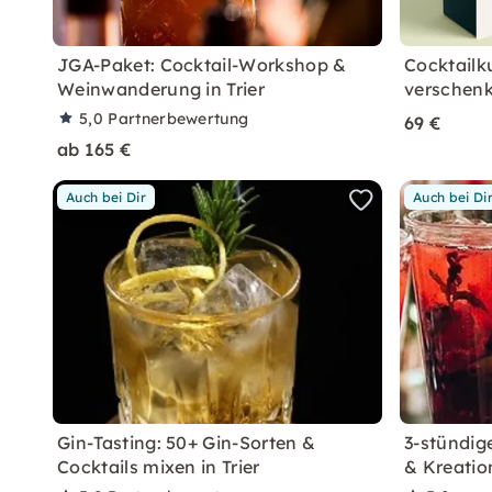
JGA-Paket: Cocktail-Workshop &
Cocktailk
Weinwanderung in Trier
verschenk
5,0
Partnerbewertung
69 €
ab 165 €
Auch bei Dir
Auch bei Di
Gin-Tasting: 50+ Gin-Sorten &
3-stündige
Cocktails mixen in Trier
& Kreation