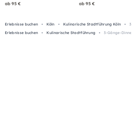
ab 95 €
ab 95 €
Erlebnisse buchen
Köln
Kulinarische Stadtführung Köln
3-G
Erlebnisse buchen
Kulinarische Stadtführung
3-Gänge-Dinnertou