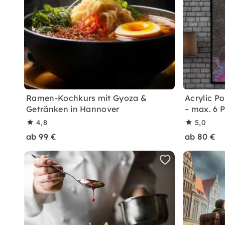
Ramen-Kochkurs mit Gyoza &
Acrylic P
Getränken in Hannover
– max. 6 
4,8
5,0
ab 99 €
ab 80 €