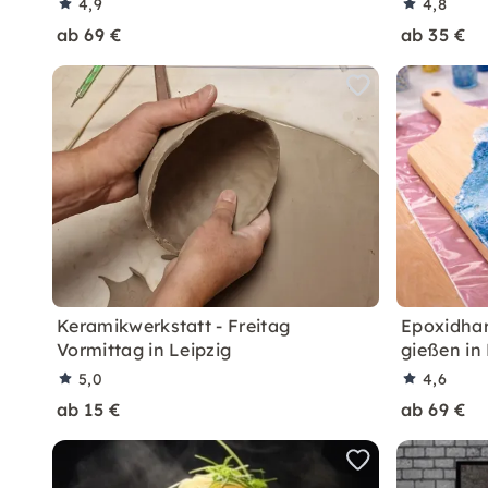
4,9
4,8
ab 69 €
ab 35 €
Keramikwerkstatt - Freitag
Epoxidhar
Vormittag in Leipzig
gießen in
5,0
4,6
ab 15 €
ab 69 €