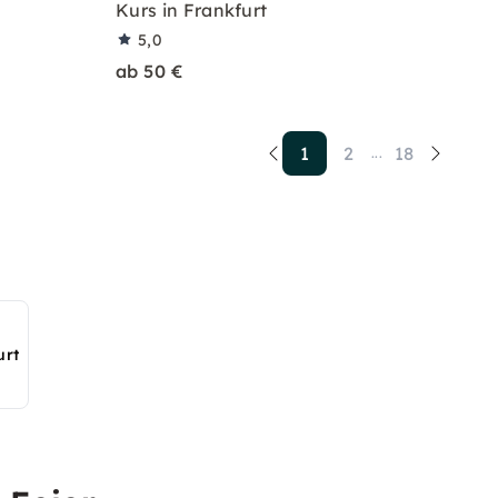
Kurs in Frankfurt
5,0
ab 50 €
1
2
18
...
urt