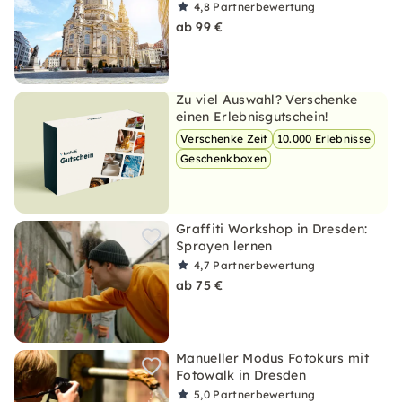
4,8
Partnerbewertung
ab 99 €
Zu viel Auswahl? Verschenke
einen Erlebnisgutschein!
Verschenke Zeit
10.000 Erlebnisse
Geschenkboxen
Graffiti Workshop in Dresden:
Sprayen lernen
4,7
Partnerbewertung
ab 75 €
Manueller Modus Fotokurs mit
Fotowalk in Dresden
5,0
Partnerbewertung