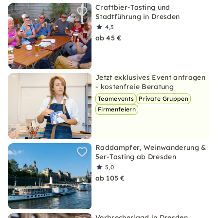
Craftbier-Tasting und
Stadtführung in Dresden
4,3
ab 45 €
Jetzt exklusives Event anfragen
- kostenfreie Beratung
Teamevents
Private Gruppen
Firmenfeiern
Raddampfer, Weinwanderung &
5er-Tasting ab Dresden
5,0
ab 105 €
Verbrecherjagd in Dresden