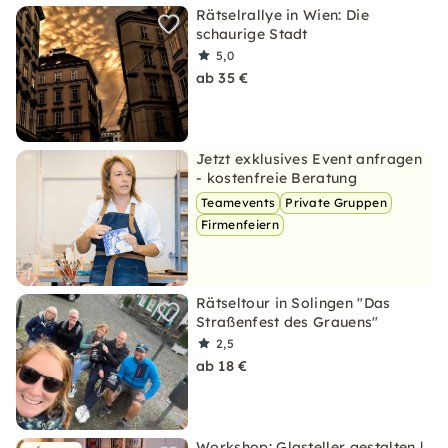
Rätselrallye in Wien: Die
schaurige Stadt
5,0
ab 35 €
Jetzt exklusives Event anfragen
- kostenfreie Beratung
Teamevents
Private Gruppen
Firmenfeiern
Rätseltour in Solingen "Das
Straßenfest des Grauens"
2,5
ab 18 €
Workshop: Glasteller gestalten |