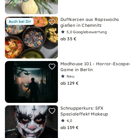
Duftkerzen aus Rapswachs
Auch bei Dir
gießen in Chemnitz
5,0
Googlebewertung
ab 35 €
Madhouse 101 - Horror-Escape-
Game in Berlin
Neu
ab 129 €
Schnupperkurs: SFX
Spezialeffekt Makeup
4,0
ab 159 €