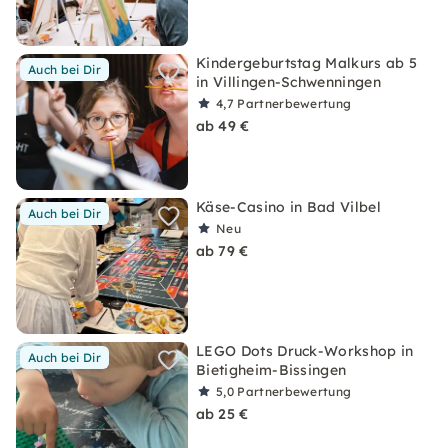
Kindergeburtstag Malkurs ab 5
Auch bei Dir
in Villingen-Schwenningen
4,7
Partnerbewertung
ab 49 €
Käse-Casino in Bad Vilbel
Auch bei Dir
Neu
ab 79 €
LEGO Dots Druck-Workshop in
Auch bei Dir
Bietigheim-Bissingen
5,0
Partnerbewertung
ab 25 €