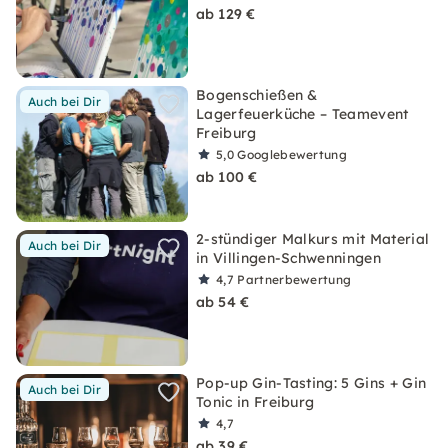
ab 129 €
Bogenschießen &
Auch bei Dir
Lagerfeuerküche – Teamevent
Freiburg
5,0
Googlebewertung
ab 100 €
2-stündiger Malkurs mit Material
Auch bei Dir
in Villingen-Schwenningen
4,7
Partnerbewertung
ab 54 €
Pop-up Gin-Tasting: 5 Gins + Gin
Auch bei Dir
Tonic in Freiburg
4,7
ab 39 €