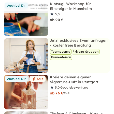
Kintsugi-Workshop für
Auch bei Dir
Einsteiger in Mannheim
5,0
ab 90 €
Jetzt exklusives Event anfragen
- kostenfreie Beratung
Teamevents
Private Gruppen
Firmenfeiern
Kreiere deinen eigenen
Auch bei Dir
Sale
Signature-Duft in Stuttgart
5,0
Googlebewertung
ab 76 €
95 €
Töpfern & Glasieren – Kurs in